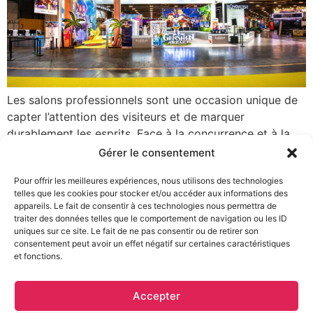
Les salons professionnels sont une occasion unique de
capter l’attention des visiteurs et de marquer
durablement les esprits. Face à la concurrence et à la
multiplication des stands, les entreprises redoublent de
Gérer le consentement
créativité pour proposer des expériences immersives
Pour offrir les meilleures expériences, nous utilisons des technologies
qui engagent et surprennent. Mais qu’est-ce qui rend
telles que les cookies pour stocker et/ou accéder aux informations des
une immersion efficace, et comment l’intégrer à son
appareils. Le fait de consentir à ces technologies nous permettra de
stand […]
traiter des données telles que le comportement de navigation ou les ID
uniques sur ce site. Le fait de ne pas consentir ou de retirer son
consentement peut avoir un effet négatif sur certaines caractéristiques
et fonctions.
Accepter