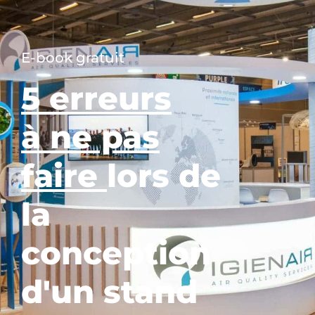
E-book gratuit
5 erreurs
à ne pas
faire
lors de
la
conception
d'un stand